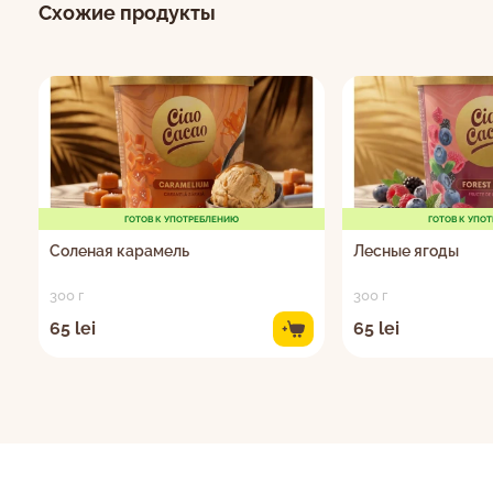
Схожие продукты
ГОТОВ К УПОТРЕБЛЕНИЮ
ГОТОВ К УПО
Cоленая карамель
Лесные ягоды
300 г
300 г
65 lei
65 lei
+