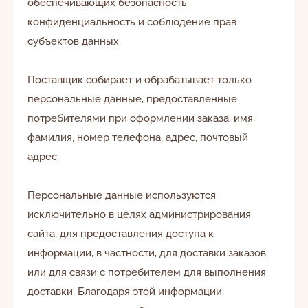
обеспечивающих безопасность,
конфиденциальность и соблюдение прав
субъектов данных.
EN
RO
RU
Поставщик собирает и обрабатывает только
персональные данные, предоставленные
Я даю согласие на обработку персональных
потребителями при оформлении заказа: имя,
c 8:30 до 22:00 ежедневно
данных в соответствии с
Политикой
022-264-600
фамилия, номер телефона, адрес, почтовый
конфиденциальности.
адрес.
Персональные данные используются
исключительно в целях администрирования
сайта, для предоставления доступа к
информации, в частности, для доставки заказов
или для связи с потребителем для выполнения
доставки. Благодаря этой информации