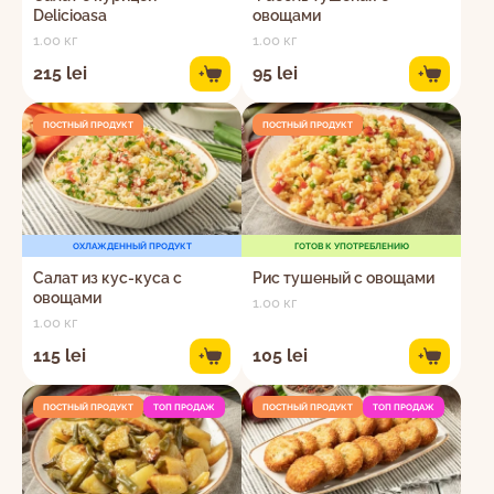
Delicioasa
овощами
1.00 кг
1.00 кг
215 lei
95 lei
+
+
ПОСТНЫЙ ПРОДУКТ
ПОСТНЫЙ ПРОДУКТ
ОХЛАЖДЕННЫЙ ПРОДУКТ
ГОТОВ К УПОТРЕБЛЕНИЮ
Салат из кус-куса с
Рис тушеный с овощами
овощами
1.00 кг
1.00 кг
115 lei
105 lei
+
+
ПОСТНЫЙ ПРОДУКТ
ТОП ПРОДАЖ
ПОСТНЫЙ ПРОДУКТ
ТОП ПРОДАЖ