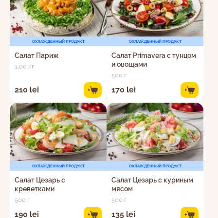
ОХЛАЖДЕННЫЙ ПРОДУКТ
ОХЛАЖДЕННЫЙ ПРОДУКТ
Салат Париж
Салат Primavera с тунцом
и овощами
1.00 кг
500 г
210 lei
170 lei
+
+
ОХЛАЖДЕННЫЙ ПРОДУКТ
ОХЛАЖДЕННЫЙ ПРОДУКТ
Салат Цезарь с
Салат Цезарь с куриным
креветками
мясом
500 г
500 г
190 lei
135 lei
+
+