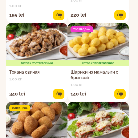
1.00 кг
1.00 кг
195 lei
220 lei
+
+
ТОП ПРОДАЖ
ГОТОВ К УПОТРЕБЛЕНИЮ
ГОТОВ К УПОТРЕБЛЕНИЮ
Токана свиная
Шарики из мамалыги с
брынзой
1.00 кг
1.00 кг
340 lei
140 lei
+
+
СУПЕР ЦЕНА