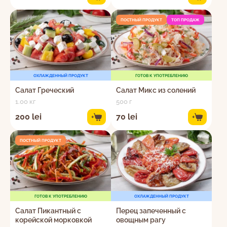
ПОСТНЫЙ ПРОДУКТ
ТОП ПРОДАЖ
ОХЛАЖДЕННЫЙ ПРОДУКТ
ГОТОВ К УПОТРЕБЛЕНИЮ
Салат Греческий
Салат Микс из солений
1.00 кг
500 г
200 lei
70 lei
+
+
ПОСТНЫЙ ПРОДУКТ
ГОТОВ К УПОТРЕБЛЕНИЮ
ОХЛАЖДЕННЫЙ ПРОДУКТ
Салат Пикантный с
Перец запеченный с
корейской морковкой
овощным рагу