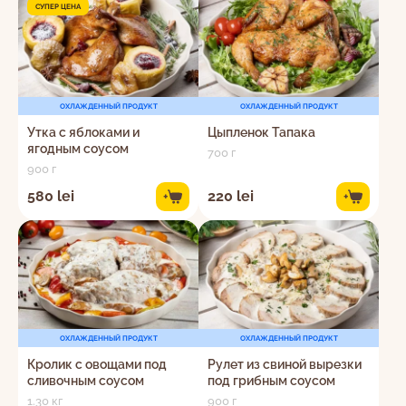
СУПЕР ЦЕНА
ОХЛАЖДЕННЫЙ ПРОДУКТ
ОХЛАЖДЕННЫЙ ПРОДУКТ
Утка с яблоками и
Цыпленок Тапака
ягодным соусом
700 г
900 г
580 lei
220 lei
+
+
ОХЛАЖДЕННЫЙ ПРОДУКТ
ОХЛАЖДЕННЫЙ ПРОДУКТ
Кролик с овощами под
Рулет из свиной вырезки
сливочным соусом
под грибным соусом
1.30 кг
900 г