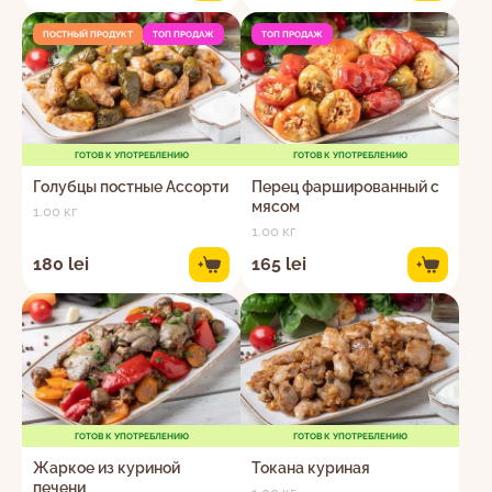
ПОСТНЫЙ ПРОДУКТ
ТОП ПРОДАЖ
ТОП ПРОДАЖ
ГОТОВ К УПОТРЕБЛЕНИЮ
ГОТОВ К УПОТРЕБЛЕНИЮ
Голубцы постные Ассорти
Перец фаршированный с
мясом
1.00 кг
1.00 кг
180 lei
165 lei
+
+
ГОТОВ К УПОТРЕБЛЕНИЮ
ГОТОВ К УПОТРЕБЛЕНИЮ
Жаркое из куриной
Токана куриная
печени