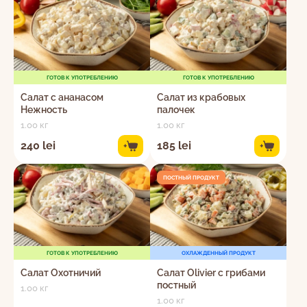
ГОТОВ К УПОТРЕБЛЕНИЮ
ГОТОВ К УПОТРЕБЛЕНИЮ
Cалат с ананасом
Салат из крабовых
Нежность
палочек
1.00 кг
1.00 кг
240 lei
185 lei
+
+
ПОСТНЫЙ ПРОДУКТ
ГОТОВ К УПОТРЕБЛЕНИЮ
ОХЛАЖДЕННЫЙ ПРОДУКТ
Салат Охотничий
Салат Olivier с грибами
постный
1.00 кг
1.00 кг