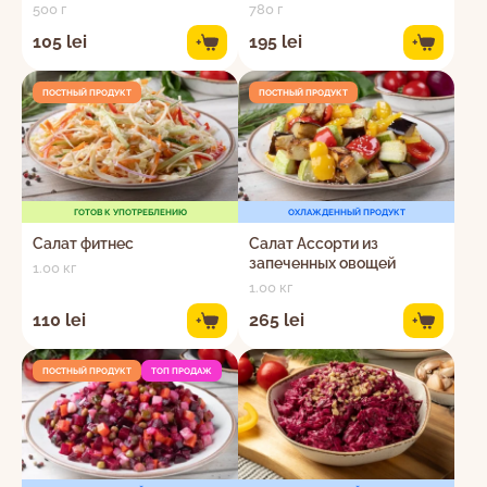
500 г
780 г
105 lei
195 lei
+
+
ПОСТНЫЙ ПРОДУКТ
ПОСТНЫЙ ПРОДУКТ
ГОТОВ К УПОТРЕБЛЕНИЮ
ОХЛАЖДЕННЫЙ ПРОДУКТ
Салат фитнес
Салат Ассорти из
запеченных овощей
1.00 кг
1.00 кг
110 lei
265 lei
+
+
ПОСТНЫЙ ПРОДУКТ
ТОП ПРОДАЖ