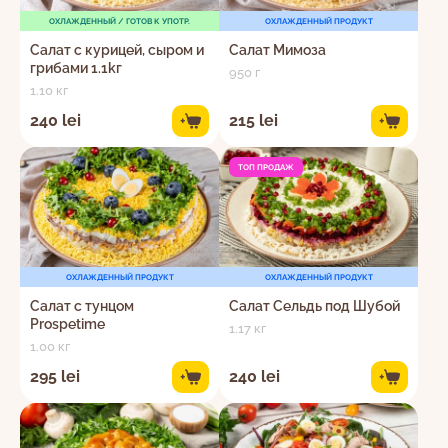
ОХЛАЖДЕННЫЙ / ГОТОВ К УПОТР.
ОХЛАЖДЕННЫЙ ПРОДУКТ
Салат с курицей, сыром и
Салат Мимоза
грибами 1.1kг
950 г
1.10 кг
240 lei
215 lei
+
+
ТОП ПРОДАЖ
ОХЛАЖДЕННЫЙ ПРОДУКТ
ОХЛАЖДЕННЫЙ ПРОДУКТ
Салат с тунцом
Салат Сельдь под Шубой
Prospetime
1.17 кг
1.00 кг
295 lei
240 lei
+
+