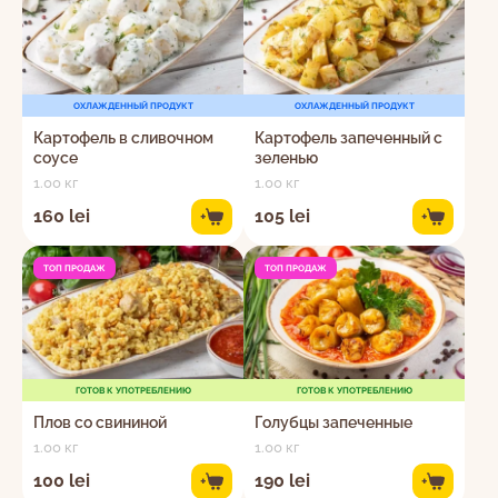
ОХЛАЖДЕННЫЙ ПРОДУКТ
ОХЛАЖДЕННЫЙ ПРОДУКТ
Картофель в сливочном
Картофель запеченный с
соусе
зеленью
1.00 кг
1.00 кг
160 lei
105 lei
+
+
ТОП ПРОДАЖ
ТОП ПРОДАЖ
ГОТОВ К УПОТРЕБЛЕНИЮ
ГОТОВ К УПОТРЕБЛЕНИЮ
Плов со свининой
Голубцы запеченные
1.00 кг
1.00 кг
100 lei
190 lei
+
+