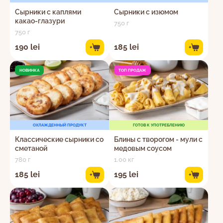
Сырники с каплями
Сырники с изюмом
какао-глазури
750 г
750 г
190 lei
185 lei
+
+
НОВИНКА
ТОП ПРОДАЖ
ОХЛАЖДЕННЫЙ ПРОДУКТ
ГОТОВ К УПОТРЕБЛЕНИЮ
Классические сырники со
Блины с творогом - мули с
сметаной
медовым соусом
780 г
1.00 кг
185 lei
195 lei
+
+