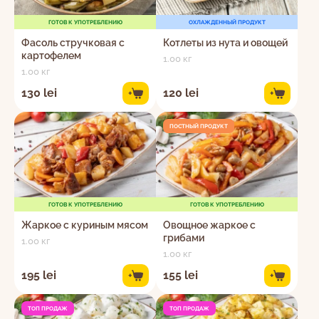
ГОТОВ К УПОТРЕБЛЕНИЮ
ОХЛАЖДЕННЫЙ ПРОДУКТ
Фасоль стручковая с
Котлеты из нута и овощей
картофелем
1.00 кг
1.00 кг
130 lei
120 lei
+
+
ПОСТНЫЙ ПРОДУКТ
ГОТОВ К УПОТРЕБЛЕНИЮ
ГОТОВ К УПОТРЕБЛЕНИЮ
Жаркое с куриным мясом
Овощное жаркое с
грибами
1.00 кг
1.00 кг
195 lei
155 lei
+
+
ТОП ПРОДАЖ
ТОП ПРОДАЖ