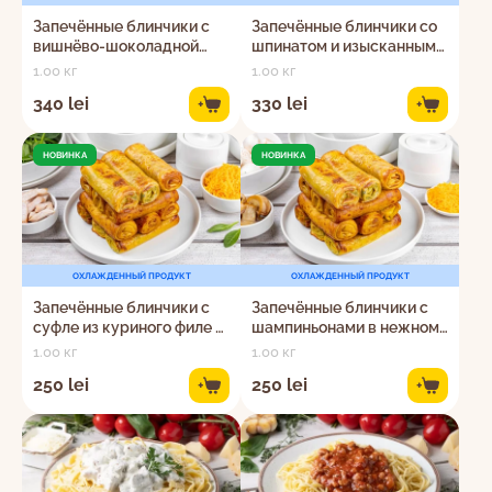
Запечённые блинчики с
Запечённые блинчики со
вишнёво-шоколадной
шпинатом и изысканным
начинкой
сырным кремом
1.00 кг
1.00 кг
340 lei
330 lei
+
+
НОВИНКА
НОВИНКА
ОХЛАЖДЕННЫЙ ПРОДУКТ
ОХЛАЖДЕННЫЙ ПРОДУКТ
Запечённые блинчики с
Запечённые блинчики с
суфле из куриного филе и
шампиньонами в нежном
шпината
сливочном соусе
1.00 кг
1.00 кг
250 lei
250 lei
+
+