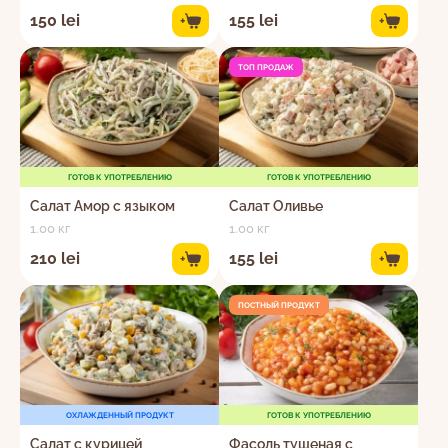
150 lei
155 lei
+
+
ТОП ПРОДАЖ
ГОТОВ К УПОТРЕБЛЕНИЮ
ГОТОВ К УПОТРЕБЛЕНИЮ
Салат Амор с языком
Салат Оливье
1.00 кг
1.00 кг
210 lei
155 lei
+
+
ПОСТНЫЙ ПРОДУКТ
ОХЛАЖДЕННЫЙ ПРОДУКТ
ГОТОВ К УПОТРЕБЛЕНИЮ
Салат с курицей
Фасоль тушеная с