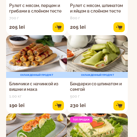
Рулет с мясом, перцем и
Рулет с мясом, шпинатом
грибами в слоёном тесте
и яйцом в слоёном тесте
700 г
800 г
205 lei
205 lei
+
+
ОХЛАЖДЕННЫЙ ПРОДУКТ
ОХЛАЖДЕННЫЙ ПРОДУКТ
Блинчики с начинкой из
Бендерки со шпинатом и
вишни и мака
семгой
1.00 кг
500 г
190 lei
230 lei
+
+
ТОП ПРОДАЖ