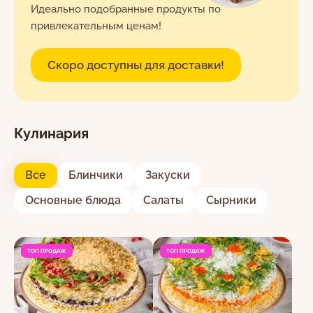
Идеально подобранные продукты по
привлекательным ценам!
EN
RO
RU
Скоро доступны для доставки!
Я даю согласие на обработку персональных
c 8:30 до 22:00 ежедневно
Кулинария
данных в соответствии с
Политикой
022-264-600
конфиденциальности.
Все
Блинчики
Закуски
Основные блюда
Салаты
Сырники
ТОП ПРОДАЖ
ТОП ПРОДАЖ