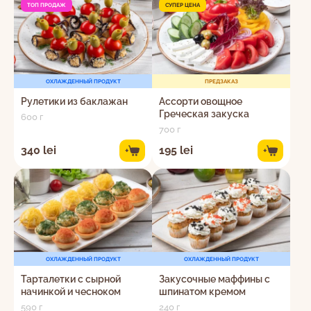
ТОП ПРОДАЖ
СУПЕР ЦЕНА
ОХЛАЖДЕННЫЙ ПРОДУКТ
ПРЕДЗАКАЗ
Рулетики из баклажан
Ассорти овощное
Греческая закуска
600 г
700 г
340 lei
195 lei
+
+
ОХЛАЖДЕННЫЙ ПРОДУКТ
ОХЛАЖДЕННЫЙ ПРОДУКТ
Тарталетки с сырной
Закусочные маффины с
начинкой и чесноком
шпинатом кремом
590 г
240 г