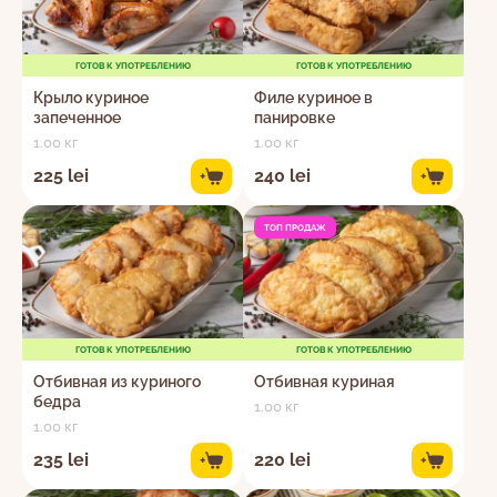
ГОТОВ К УПОТРЕБЛЕНИЮ
ГОТОВ К УПОТРЕБЛЕНИЮ
Крыло куриное
Филе куриное в
запеченное
панировке
1.00 кг
1.00 кг
225 lei
240 lei
+
+
ТОП ПРОДАЖ
ГОТОВ К УПОТРЕБЛЕНИЮ
ГОТОВ К УПОТРЕБЛЕНИЮ
Отбивная из куриного
Отбивная куриная
бедра
1.00 кг
1.00 кг
235 lei
220 lei
+
+