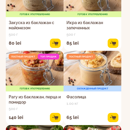
ГОТОВ К УПОТРЕБЛЕНИЮ
ГОТОВ К УПОТРЕБЛЕНИЮ
Закуска из баклажан с
Икра из баклажан
майонезом
запеченных
500 г
500 г
80 lei
85 lei
+
+
ПОСТНЫЙ ПРОДУКТ
ТОП ПРОДАЖ
ПОСТНЫЙ ПРОДУКТ
ГОТОВ К УПОТРЕБЛЕНИЮ
ОХЛАЖДЕННЫЙ ПРОДУКТ
Рагу из баклажан, перца и
Фасолица
помидор
1.00 кг
500 г
140 lei
65 lei
+
+