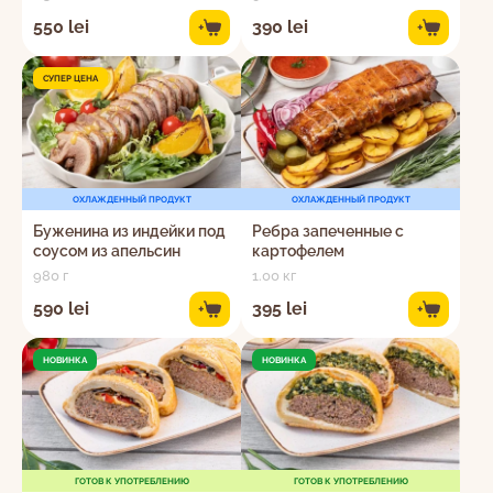
550 lei
390 lei
+
+
СУПЕР ЦЕНА
ОХЛАЖДЕННЫЙ ПРОДУКТ
ОХЛАЖДЕННЫЙ ПРОДУКТ
Буженина из индейки под
Ребра запеченные с
соусом из апельсин
картофелем
980 г
1.00 кг
590 lei
395 lei
+
+
НОВИНКА
НОВИНКА
ГОТОВ К УПОТРЕБЛЕНИЮ
ГОТОВ К УПОТРЕБЛЕНИЮ