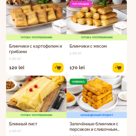
ТОП ПРОДАЖ
ГОТОВ К УПОТРЕБЛЕНИЮ
ГОТОВ К УПОТРЕБЛЕНИЮ
Блинчики с картофелем и
Блинчики с мясом
грибами
1.00 кг
1.00 кг
120 lei
170 lei
+
+
НОВИНКА
ГОТОВ К УПОТРЕБЛЕНИЮ
ОХЛАЖДЕННЫЙ ПРОДУКТ
Блинный лист
Запечённые блинчики с
персиком и сливочным
1.00 кг
кремом