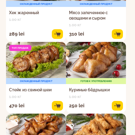
ОХЛАЖДЕННЫЙ ПРОДУКТ
ОХЛАЖДЕННЫЙ ПРОДУКТ
Хек жаренный
Мясо запеченное с
овощами и сыром
1.00 кг
1.00 кг
289 lei
310 lei
+
+
ТОП ПРОДАЖ
ОХЛАЖДЕННЫЙ ПРОДУКТ
ГОТОВ К УПОТРЕБЛЕНИЮ
Стейк из свиной шеи
Куриные бёдрышки
1.00 кг
1.00 кг
470 lei
250 lei
+
+