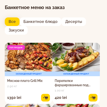
Банкетное меню на заказ
Все
Банкетное блюдо
Десерты
Закуски
ТОП ПРОДАЖ
ОХЛАЖДЕННЫЙ ПРОДУКТ
ОХЛАЖДЕННЫЙ ПРОДУКТ
Мясное плато Grill Mix
Перепелки
фаршированные под
2.90 кг
соусом из смородины
1.00 кг
1350 lei
420 lei
+
+