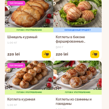
ТОП ПРОДАЖ
ГОТОВ К УПОТРЕБЛЕНИЮ
ОХЛАЖДЕННЫЙ ПРОДУКТ
Шницель куриный
Kотлеты в беконе
фаршированные
1.00 кг
моцареллой и шпинатом
500 г
Сюрприз
220 lei
220 lei
+
+
ТОП ПРОДАЖ
ГОТОВ К УПОТРЕБЛЕНИЮ
ГОТОВ К УПОТРЕБЛЕНИЮ
Котлета куриная
Котлеты из свинины и
говядины
1.00 кг