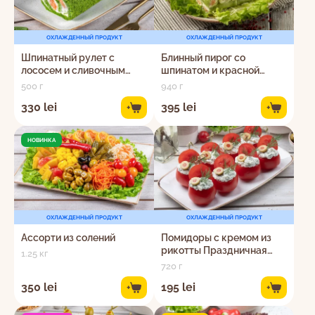
ОХЛАЖДЕННЫЙ ПРОДУКТ
ОХЛАЖДЕННЫЙ ПРОДУКТ
Шпинатный рулет с
Блинный пирог со
лососем и сливочным
шпинатом и красной
сыром
рыбой
500 г
940 г
330 lei
395 lei
+
+
НОВИНКА
ОХЛАЖДЕННЫЙ ПРОДУКТ
ОХЛАЖДЕННЫЙ ПРОДУКТ
Ассорти из солений
Помидоры с кремом из
рикотты Праздничная
1.25 кг
закуска
720 г
350 lei
195 lei
+
+