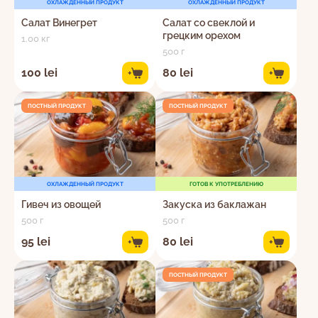
ОХЛАЖДЕННЫЙ ПРОДУКТ
ОХЛАЖДЕННЫЙ ПРОДУКТ
Салат Винегрет
Салат со свеклой и
грецким орехом
1.00 кг
500 г
100 lei
80 lei
+
+
ПОСТНЫЙ ПРОДУКТ
ПОСТНЫЙ ПРОДУКТ
ОХЛАЖДЕННЫЙ ПРОДУКТ
ГОТОВ К УПОТРЕБЛЕНИЮ
Гивеч из овощей
Закуска из баклажан
500 г
500 г
95 lei
80 lei
+
+
ПОСТНЫЙ ПРОДУКТ