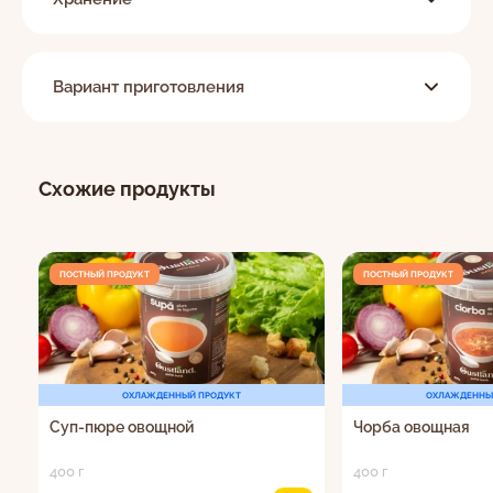
Вариант приготовления
Схожие продукты
ПОСТНЫЙ ПРОДУКТ
ПОСТНЫЙ ПРОДУКТ
ОХЛАЖДЕННЫЙ ПРОДУКТ
ОХЛАЖДЕННЫ
Суп-пюре овощной
Чорба овощная
400 г
400 г