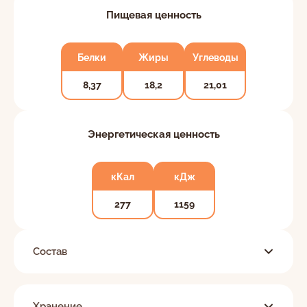
Пищевая ценность
Белки
Жиры
Углеводы
8,37
18,2
21,01
Энергетическая ценность
кКал
кДж
277
1159
Состав
Хранение