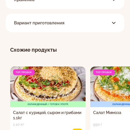
Вариант приготовления
Схожие продукты
ТОП ПРОДАЖ
ТОП ПРОДАЖ
ОХЛАЖДЕННЫЙ / ГОТОВ К УПОТР.
ОХЛАЖДЕННЫ
Салат с курицей, сыром и грибами
Салат Мимоза
1.1kг
1.10 кг
950 г