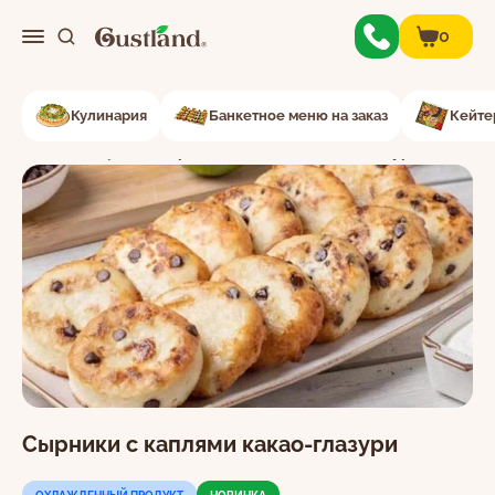
0
0
Кулинария
Банкетное меню на заказ
Кейте
Меню
Главная
Сырники
Сырники с каплями какао-глазури
О нас
Контакты
Личный кабинет
Сырники с каплями какао-глазури
Корзина