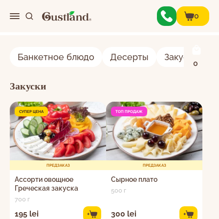
0
0
Банкетное блюдо
Десерты
Закуски
Меню
0
Закуски
Закуски
О нас
СУПЕР ЦЕНА
ТОП ПРОДАЖ
Контакты
ПРЕДЗАКАЗ
ПРЕДЗАКАЗ
Личный кабинет
Ассорти овощное
Сырное плато
Греческая закуска
500 г
700 г
195 lei
300 lei
+
+
Корзина