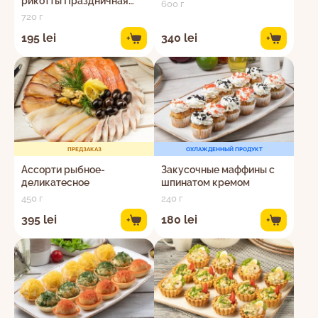
рикотты Праздничная
600 г
закуска
720 г
195 lei
340 lei
+
+
ПРЕДЗАКАЗ
ОХЛАЖДЕННЫЙ ПРОДУКТ
Ассорти рыбное-
Закусочные маффины с
деликатесное
шпинатом кремом
450 г
240 г
395 lei
180 lei
+
+