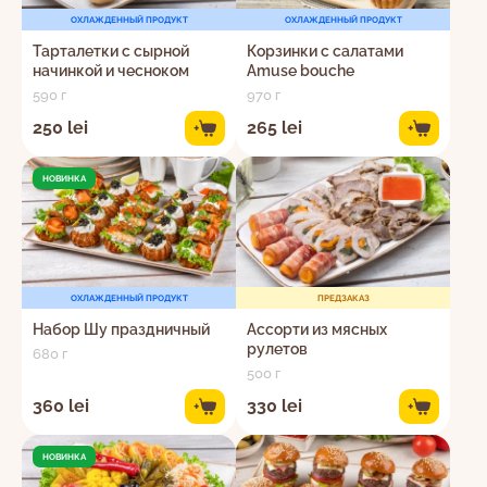
ОХЛАЖДЕННЫЙ ПРОДУКТ
ОХЛАЖДЕННЫЙ ПРОДУКТ
Тарталетки с сырной
Корзинки с салатами
начинкой и чесноком
Amuse bouche
590 г
970 г
250 lei
265 lei
+
+
НОВИНКА
ОХЛАЖДЕННЫЙ ПРОДУКТ
ПРЕДЗАКАЗ
Набор Шу праздничный
Ассорти из мясных
рулетов
680 г
500 г
360 lei
330 lei
+
+
НОВИНКА