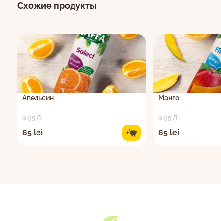
Схожие продукты
Апельсин
Манго
0.95 Л
0.95 Л
65 lei
65 lei
+