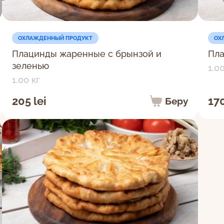
ОХЛАЖДЕННЫЙ ПРОДУКТ
ОХ
Плацинды жаренные с брынзой и
Пла
зеленью
1.00
1.00 кг
205 lei
170
Беру