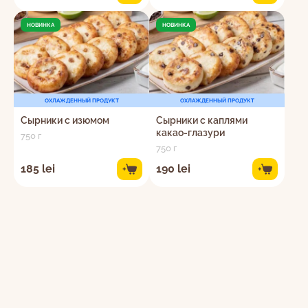
НОВИНКА
НОВИНКА
EN
RO
RU
ОХЛАЖДЕННЫЙ ПРОДУКТ
ОХЛАЖДЕННЫЙ ПРОДУКТ
Я даю согласие на обработку персональных
c 8:30 до 22:00 ежедневно
Сырники с изюмом
Сырники с каплями
данных в соответствии с
Политикой
022-264-600
какао-глазури
750 г
конфиденциальности.
750 г
185 lei
190 lei
+
+