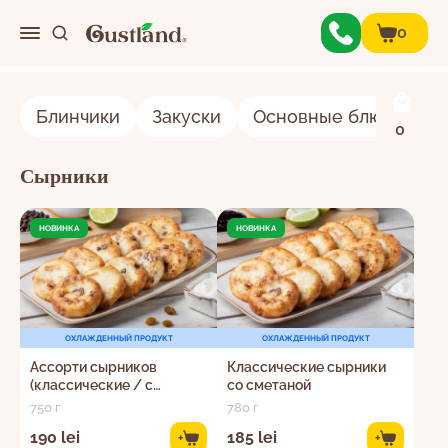
0
0
Блинчики
Закуски
Основные блюда
С
Меню
0
Сырники
Сырники
О нас
НОВИНКА
НОВИНКА
Контакты
ОХЛАЖДЕННЫЙ ПРОДУКТ
ОХЛАЖДЕННЫЙ ПРОДУКТ
Личный кабинет
Ассорти сырников
Классические сырники
(классические / с
со сметаной
изюмом / с каплями
750 г
780 г
какао)
190 lei
185 lei
+
+
Корзина